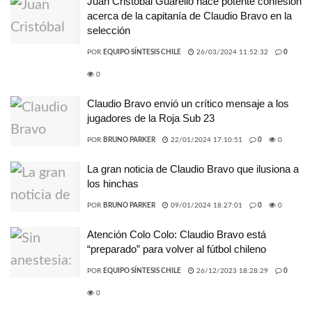
Juan Cristóbal Guarello hace potente confesión
acerca de la capitanía de Claudio Bravo en la
selección
POR
EQUIPO SÍNTESIS CHILE
26/03/2024 11:52:32
0
0
Claudio Bravo envió un crítico mensaje a los
jugadores de la Roja Sub 23
POR
BRUNO PARKER
22/01/2024 17:10:51
0
0
La gran noticia de Claudio Bravo que ilusiona a
los hinchas
POR
BRUNO PARKER
09/01/2024 18:27:01
0
0
Atención Colo Colo: Claudio Bravo está
“preparado” para volver al fútbol chileno
POR
EQUIPO SÍNTESIS CHILE
26/12/2023 18:28:29
0
0