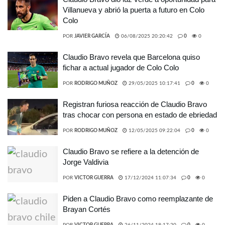
Villanueva y abrió la puerta a futuro en Colo
Colo
POR
JAVIER GARCÍA
06/08/2025 20:20:42
0
0
Claudio Bravo revela que Barcelona quiso
fichar a actual jugador de Colo Colo
POR
RODRIGO MUÑOZ
29/05/2025 10:17:41
0
0
Registran furiosa reacción de Claudio Bravo
tras chocar con persona en estado de ebriedad
POR
RODRIGO MUÑOZ
12/05/2025 09:22:04
0
0
Claudio Bravo se refiere a la detención de
Jorge Valdivia
POR
VICTOR GUERRA
17/12/2024 11:07:34
0
0
Piden a Claudio Bravo como reemplazante de
Brayan Cortés