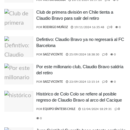
POR
VICTOR GUERRA
26/11/2024 18:17:20
0
0
Club de primera división en Chile tienta a
Claudio Bravo para salir del retiro
POR
RODRIGO MUÑOZ
19/11/2024 16:35:48
0
0
Defintivo: Claudio Bravo ya no regresará al FC
Barcelona
POR
SAEZ VICENTE
25/09/2024 18:38:30
0
0
Por este millonario club, Claudio Bravo saldría
del retiro
POR
SAEZ VICENTE
23/09/2024 13:15:14
0
0
Histórico de Colo Colo se refiere al posible
regreso de Claudio Bravo al arco del Cacique
POR
EQUIPO SÍNTESIS CHILE
12/04/2024 18:29:31
0
0