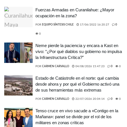
Fuerzas Armadas en Curanilahue: ¿Mayor
ocupación en la zona?
POR
EQUIPO SÍNTESIS CHILE
17/06/2022 16:20:27
0
0
Neme pierde la paciencia y encara a Kast en
vivo: “¿Por qué diablos su gobierno no impulsa
la Infraestructura Crítica?”
POR
CARMEN CARVALLO
04/08/2026 15:47:23
0
0
Estado de Catástrofe en el norte: qué cambia
desde ahora y por qué el Gobierno activó una
de sus herramientas más extremas
POR
CARMEN CARVALLO
22/07/2026 20:04:14
0
0
Tenso cruce en vivo sacude a «Contigo en la
Mañana»: panel se divide por el rol de los
militares en zonas críticas