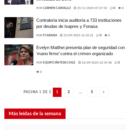
POR
CARMEN CARVALLO
25/11/2025 07:37:54
0
0
Contraloría inicia auditoría a 733 instituciones
por deudas de Isapres y Fonasa
POR
FCABANA
25/09/2025 16:32:22
0
0
Evelyn Matthei presenta plan de seguridad con
‘mano firme’ contra el crimen organizado
POR
EQUIPO SÍNTESIS CHILE
22/09/2025 22:39:38
0
0
PAGINA 1 DE 5
1
2
…
5
Más leídas de la semana