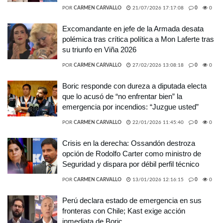
POR
CARMEN CARVALLO
21/07/2026 17:17:08
0
0
Excomandante en jefe de la Armada desata
polémica tras crítica política a Mon Laferte tras
su triunfo en Viña 2026
POR
CARMEN CARVALLO
27/02/2026 13:08:18
0
0
Boric responde con dureza a diputada electa
que lo acusó de “no enfrentar bien” la
emergencia por incendios: “Juzgue usted”
POR
CARMEN CARVALLO
22/01/2026 11:45:40
0
0
Crisis en la derecha: Ossandón destroza
opción de Rodolfo Carter como ministro de
Seguridad y dispara por débil perfil técnico
POR
CARMEN CARVALLO
13/01/2026 12:16:15
0
0
Perú declara estado de emergencia en sus
fronteras con Chile; Kast exige acción
inmediata de Boric