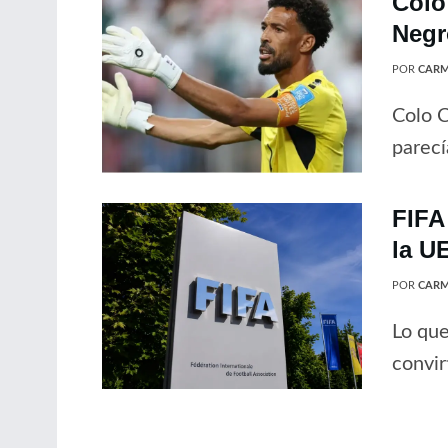
Colo
Negr
POR
CARM
Colo C
parecí
FIFA
la U
POR
CARM
Lo que
convir