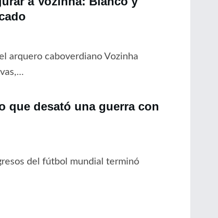
gurar a Vozinha: Blanco y
rcado
del arquero caboverdiano Vozinha
as,...
no que desató una guerra con
resos del fútbol mundial terminó