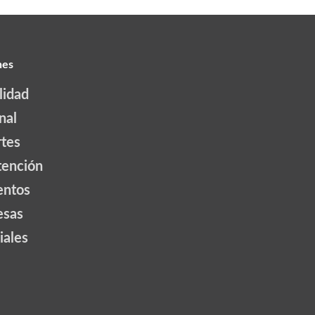
nes
lidad
nal
tes
tención
ntos
esas
iales