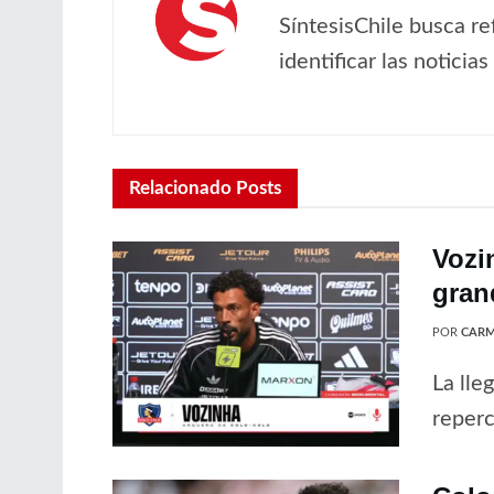
SíntesisChile busca re
identificar las noticia
Relacionado
Posts
Vozi
gran
POR
CARM
La lle
reperc