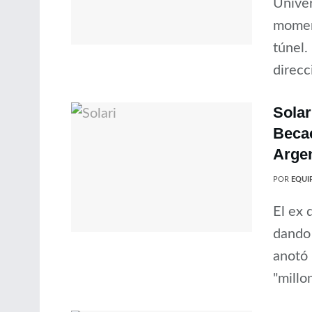
Univer
moment
túnel.
direcci
Solar
Becac
Arge
POR
EQUIP
El ex 
dando 
anotó 
"millon