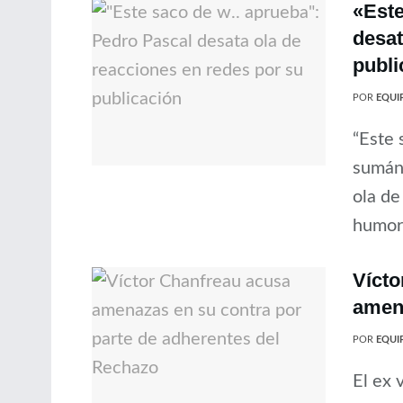
«Este
desat
publi
POR
EQUIP
“Este 
sumánd
ola de
humor.
Vícto
amen
POR
EQUIP
El ex 