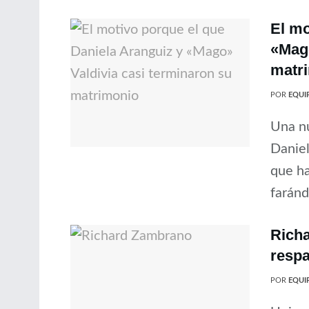
El mo
«Mago
matr
POR
EQUIP
Una nu
Daniel
que ha
faránd
Richa
respa
POR
EQUIP