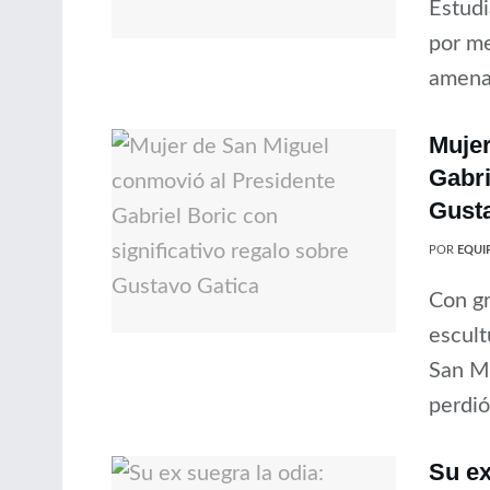
Estudi
por me
amenaz
Mujer
Gabri
Gust
POR
EQUIP
Con gr
escult
San Mi
perdió
Su ex