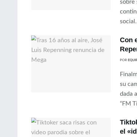
sobre 
contin
social.
Con e
Repen
POR
EQUIP
Finalm
su cam
dada a
“FM Ti
Tikto
el «i