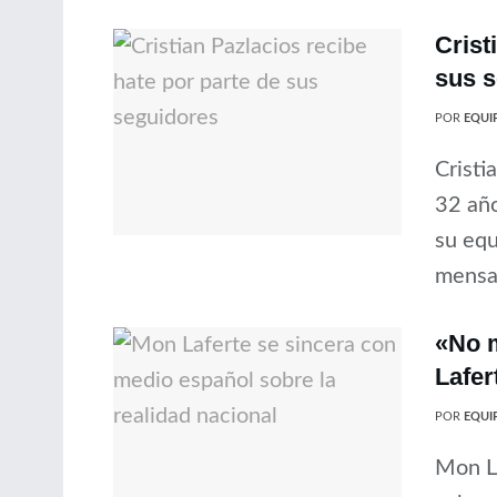
Crist
sus 
POR
EQUIP
Cristi
32 año
su equ
mensaj
«No m
Lafer
POR
EQUIP
Mon La