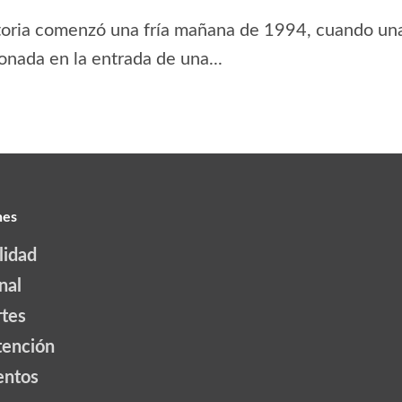
toria comenzó una fría mañana de 1994, cuando una
nada en la entrada de una...
nes
lidad
nal
tes
tención
ntos