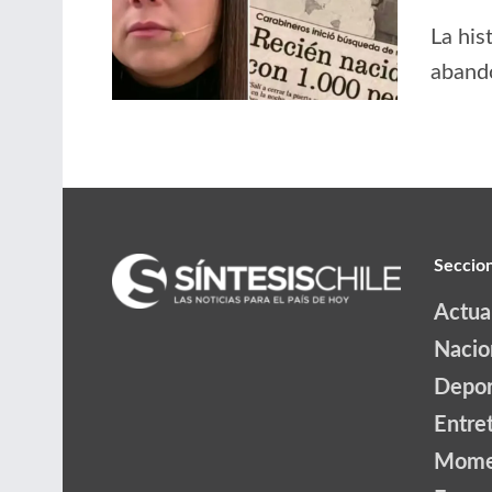
La his
abando
Seccio
Actua
Nacio
Depor
Entre
Mome