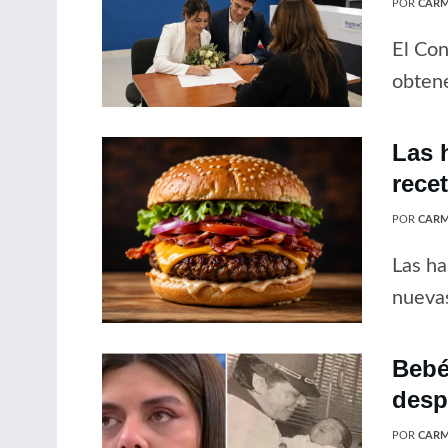
POR
CARM
El Con
obtene
Las 
rece
POR
CARM
Las ha
nuevas
Bebé
desp
POR
CARM