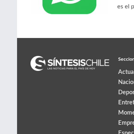
es el 
Seccio
Actua
Nacio
Depor
Entre
Mome
Empr
Espec