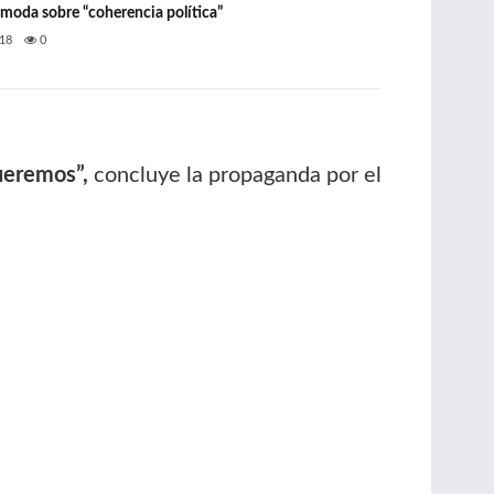
ómoda sobre “coherencia política”
18
0
ueremos”,
concluye la propaganda por el