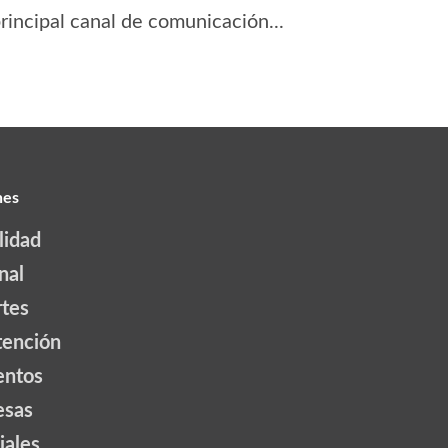
principal canal de comunicación...
nes
lidad
nal
tes
tención
ntos
esas
iales