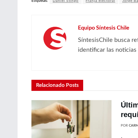
Etiquetas:
Daniel Stingo
Franja electoral
Jorge Ba
Equipo Síntesis Chile
SíntesisChile busca re
identificar las noticia
Relacionado
Posts
Últi
requ
POR
CARM