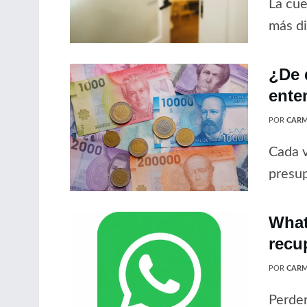
La cue
más di
¿De 
ente
POR
CARM
Cada v
presup
What
recu
POR
CARM
Perder