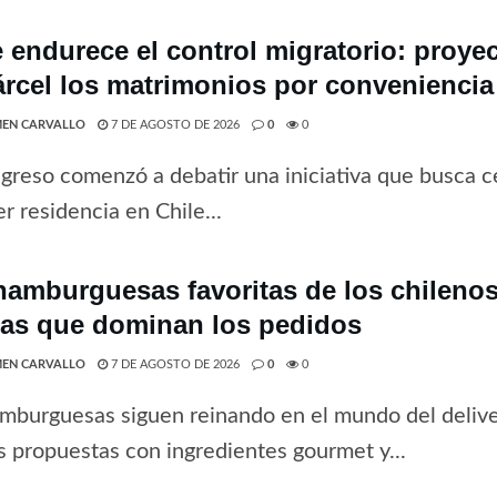
e endurece el control migratorio: proye
árcel los matrimonios por conveniencia
EN CARVALLO
7 DE AGOSTO DE 2026
0
0
greso comenzó a debatir una iniciativa que busca ce
r residencia en Chile...
hamburguesas favoritas de los chilenos 
tas que dominan los pedidos
EN CARVALLO
7 DE AGOSTO DE 2026
0
0
mburguesas siguen reinando en el mundo del deliv
 propuestas con ingredientes gourmet y...