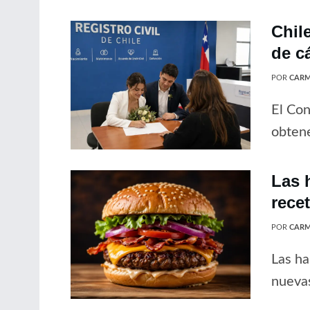
Chil
de c
POR
CARM
El Con
obtene
Las 
rece
POR
CARM
Las ha
nuevas