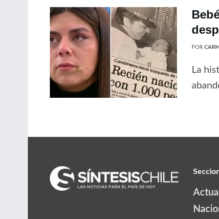
Bebé
desp
POR
CARM
La his
abando
Seccio
Actua
Nacio