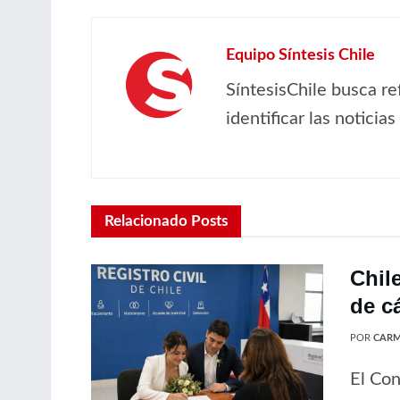
Equipo Síntesis Chile
SíntesisChile busca re
identificar las noticia
Relacionado
Posts
Chil
de c
POR
CARM
El Con