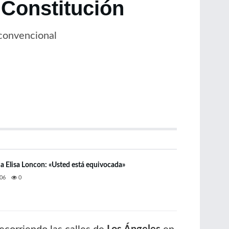
 Constitución
xconvencional
 a Elisa Loncon: «Usted está equivocada»
06
0