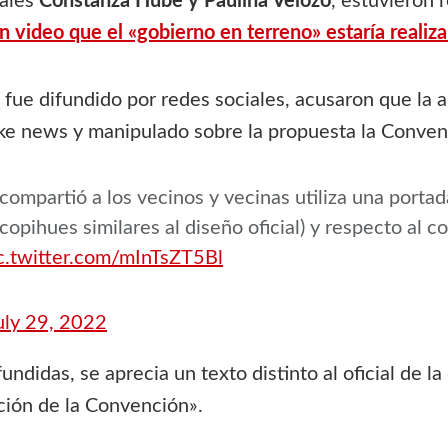
nales
Constanza Hube y Paulina Velozo
, estuvieron 
 video que el «gobierno en terreno» estaría realiza
e fue difundido por redes sociales, acusaron que la
ke news y manipulado sobre la propuesta la Conven
 compartió a los vecinos y vecinas utiliza una portad
 copihues similares al diseño oficial) y respecto al 
c.twitter.com/mInTsZT5Bl
uly 29, 2022
ndidas, se aprecia un texto distinto al oficial de l
ución de la Convención».