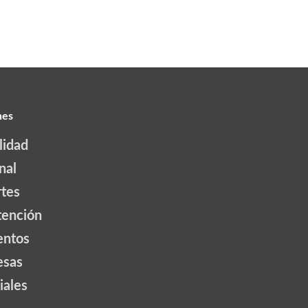
nes
lidad
nal
tes
tención
ntos
esas
iales