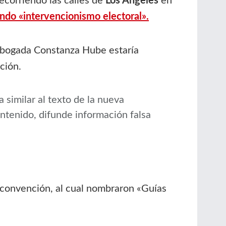
recorriendo las calles de
Los Ángeles
en
ndo «intervencionismo electoral».
 abogada Constanza Hube estaría
ción.
a similar al texto de la nueva
contenido, difunde información falsa
a convención, al cual nombraron «Guías