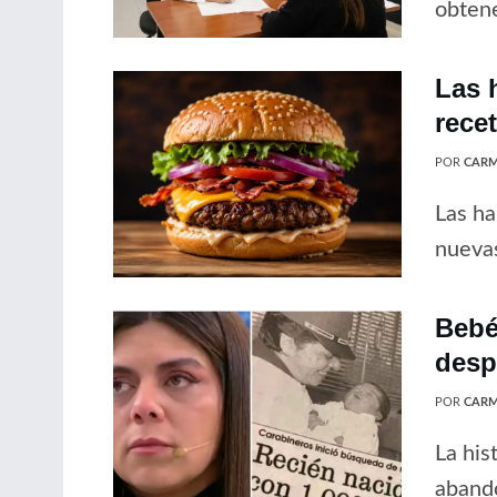
obtene
Las 
rece
POR
CARM
Las ha
nuevas
Bebé
desp
POR
CARM
La his
abando