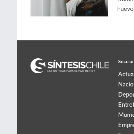
huevo, 
Seccio
Actua
Nacio
Depor
Entre
Mome
Empr