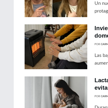
Un nue
protag
Invi
domé
POR
CARM
Las ba
aument
Lact
evit
POR
CARM
Durant