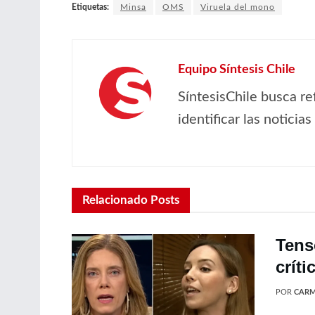
Etiquetas:
Minsa
OMS
Viruela del mono
Equipo Síntesis Chile
SíntesisChile busca re
identificar las noticia
Relacionado
Posts
Tens
crít
POR
CARM