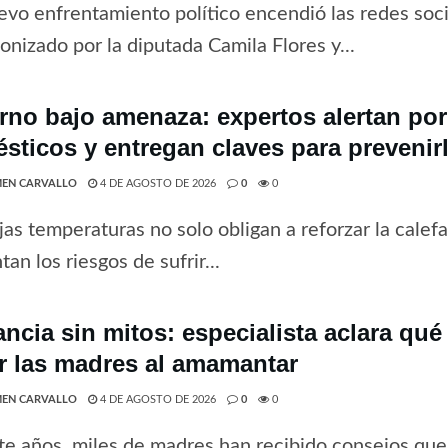
vo enfrentamiento político encendió las redes soci
onizado por la diputada Camila Flores y...
erno bajo amenaza: expertos alertan po
sticos y entregan claves para prevenir
EN CARVALLO
4 DE AGOSTO DE 2026
0
0
jas temperaturas no solo obligan a reforzar la cale
an los riesgos de sufrir...
ancia sin mitos: especialista aclara qu
ar las madres al amamantar
EN CARVALLO
4 DE AGOSTO DE 2026
0
0
e años, miles de madres han recibido consejos que 