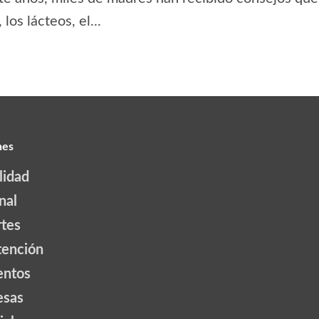
los lácteos, el...
nes
lidad
nal
tes
tención
ntos
esas