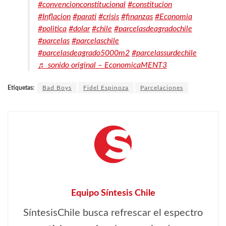
#convencionconstitucional
#constitucion
#Inflacion
#parati
#crisis
#finanzas
#Economia
#politica
#dolar
#chile
#parcelasdeagradochile
#parcelas
#parcelaschile
#parcelasdeagrado5000m2
#parcelassurdechile
♬ sonido original – EconomicaMENT3
Etiquetas:
Bad Boys
Fidel Espinoza
Parcelaciones
Equipo Síntesis Chile
SíntesisChile busca refrescar el espectro