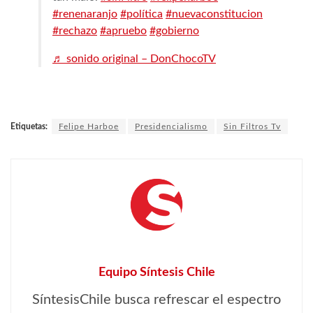
#renenaranjo
#política
#nuevaconstitucion
#rechazo
#apruebo
#gobierno
♬ sonido original – DonChocoTV
Etiquetas:
Felipe Harboe
Presidencialismo
Sin Filtros Tv
Equipo Síntesis Chile
SíntesisChile busca refrescar el espectro