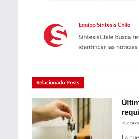
Equipo Síntesis Chile
SíntesisChile busca re
identificar las noticia
Relacionado
Posts
Últi
requ
POR
CARM
La cue