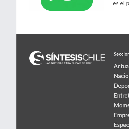
es el 
Seccio
Actua
Nacio
Depor
Entre
Mome
Empr
Espec