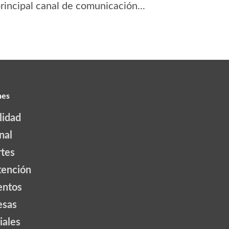
principal canal de comunicación...
nes
lidad
nal
tes
tención
ntos
esas
iales