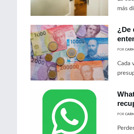
más di
¿De 
ente
POR
CARM
Cada v
presup
What
recu
POR
CARM
Perder