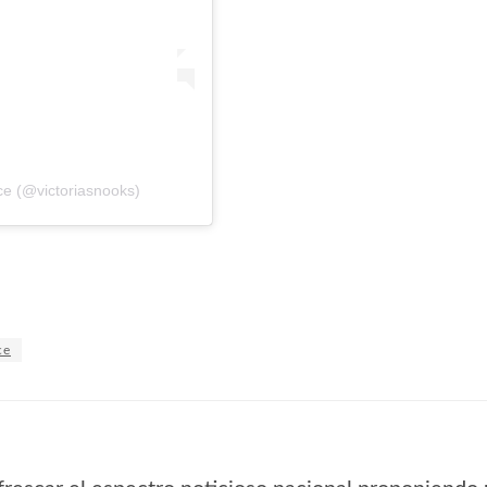
ece (@victoriasnooks)
ce