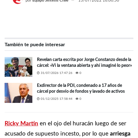
por
Equipo Síntesis Chile
13/07/2022 18:00:50
También te puede interesar
Revelan carta escrita por Jorge Constanzo desde la
cárcel: «Vi la ventana abierta y ahí imaginé lo peor»
31/07/2026 17:47:26
0
Exdirector de la PDI, condenado a 17 años de
cárcel por desvío de fondos y lavado de activos
01/12/2025 17:58:44
0
Ricky Martin
en el ojo del huracán luego de ser
acusado de supuesto incesto, por lo que
arriesga