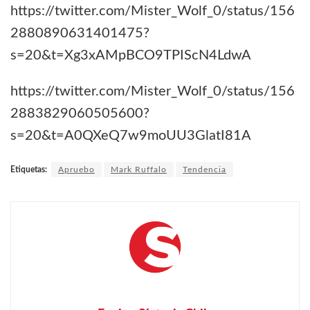
https://twitter.com/Mister_Wolf_0/status/156
2880890631401475?
s=20&t=Xg3xAMpBCO9TPIScN4LdwA
https://twitter.com/Mister_Wolf_0/status/156
2883829060505600?
s=20&t=A0QXeQ7w9moUU3GlatI81A
Etiquetas:
Apruebo
Mark Ruffalo
Tendencia