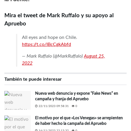
Mira el tweet de Mark Ruffalo y su apoyo al
Apruebo
All eyes and hope on Chile.
https://t.co/IBcCgkAbfd
— Mark Ruffalo (@MarkRuffalo)
August 25,
2022
También te puede interesar
Nueva web denuncia y expone “Fake News” en
campaña y franja del Apruebo
22/11/2023 09:58:31
0
El motivo por el que «Los Venegas» se arrepienten
de haber hecho la campaña del Apruebo
16/11/2023 22:13:32
0