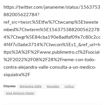
https://twitter.com/jananeme/status/1563753
882005622784?
ref_src=twsrc%5Etfw%7Ctwcamp%5Etweete
mbed%7Ctwterm%5E156375388200562278
4%7Ctwgr%5E84cba190e8adfaf09e7c80c2cc
4f4f7c0a6e3714%7Ctwcon%5Es1_&ref_url=h
ttps%3A%2F%2Fwww.publimetro.cl%2Fsocial
%2F2022%2F08%2F28%2Fneme-con-todo-
contra-alejandra-valle-consulta-a-un-medico-
siquiatra%2F
Etiquetas:
Alejandra Valle
Apruebo
critica
José Antonio Neme