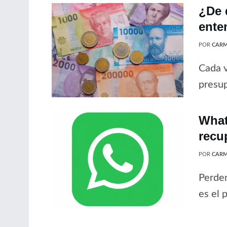
¿De 
ente
POR
CARM
Cada v
presup
What
recu
POR
CARM
Perder
es el 