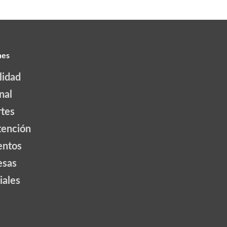
nes
lidad
nal
tes
tención
ntos
esas
iales