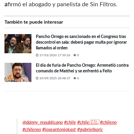
a
firmó el abogado y panelista de Sin Filtros.
También te puede interesar
Pancho Orrego es sancionado en el Congreso tras
descontrol en sala: deberá pagar multa por ignorar
llamados al orden
27/03/2026 17:50:26
0
El día de furia de Pancho Orrego: Arremetió contra
comando de Matthei y se enfrentó a Feito
24/09/2025 20:48:37
0
@danny_republicano
#chile
#chile🇨🇱
#chileno
#chilenos
#joseantoniokast
#gabrielboric