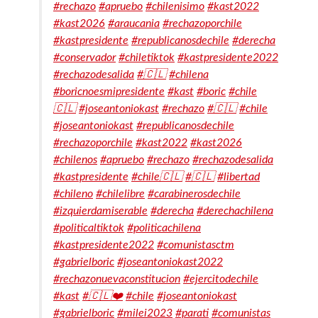
#rechazo
#apruebo
#chilenisimo
#kast2022
#kast2026
#araucania
#rechazoporchile
#kastpresidente
#republicanosdechile
#derecha
#conservador
#chiletiktok
#kastpresidente2022
#rechazodesalida
#🇨🇱
#chilena
#boricnoesmipresidente
#kast
#boric
#chile
🇨🇱
#joseantoniokast
#rechazo
#🇨🇱
#chile
#joseantoniokast
#republicanosdechile
#rechazoporchile
#kast2022
#kast2026
#chilenos
#apruebo
#rechazo
#rechazodesalida
#kastpresidente
#chile🇨🇱
#🇨🇱
#libertad
#chileno
#chilelibre
#carabinerosdechile
#izquierdamiserable
#derecha
#derechachilena
#politicaltiktok
#politicachilena
#kastpresidente2022
#comunistasctm
#gabrielboric
#joseantoniokast2022
#rechazonuevaconstitucion
#ejercitodechile
#kast
#🇨🇱❤️
#chile
#joseantoniokast
#gabrielboric
#milei2023
#parati
#comunistas