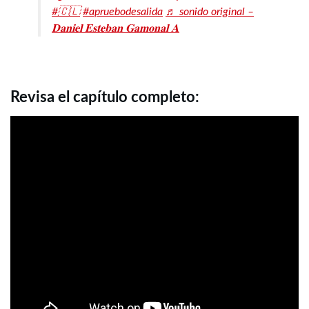
#🇨🇱
#apruebodesalida
♬ sonido original –
𝐃𝐚𝐧𝐢𝐞𝐥 𝐄𝐬𝐭𝐞𝐛𝐚𝐧 𝐆𝐚𝐦𝐨𝐧𝐚𝐥 𝐀
Revisa el capítulo completo: