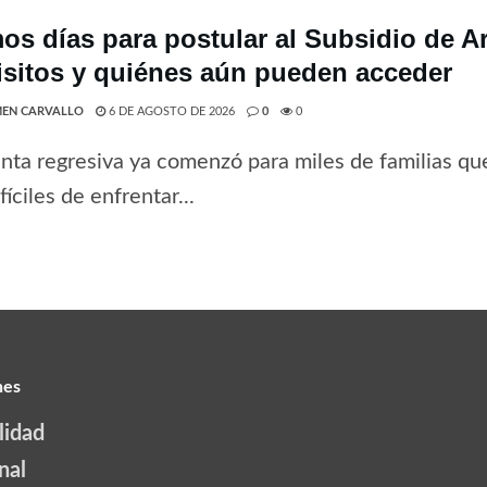
mos días para postular al Subsidio de A
isitos y quiénes aún pueden acceder
EN CARVALLO
6 DE AGOSTO DE 2026
0
0
nta regresiva ya comenzó para miles de familias que
fíciles de enfrentar...
nes
lidad
nal