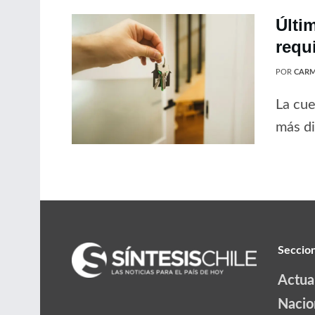
Últi
requ
POR
CARM
La cue
más di
Seccio
Actua
Nacio