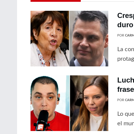
Cres
duro
POR
CARM
La con
protag
Luch
fras
POR
CARM
Lo que
el mun