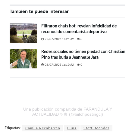
También te puede interesar
Filtraron chats hot: revelan infidelidad de
reconocido comentarista deportivo
22/07/2025 16:25:49
0
Redes sociales no tienen piedad con Christian
Pino tras burla a Jeannette Jara
03/07/2025 16:10:52
0
Una publicación compartida de FARÁNDULA Y
ACTUALIDAD ✨🍿 (@biitchpostingcl)
Etiquetas:
Camila Recabarren
Funa
Steffi Méndez