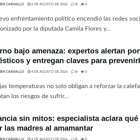
EN CARVALLO
6 DE AGOSTO DE 2026
0
0
vo enfrentamiento político encendió las redes soci
onizado por la diputada Camila Flores y...
erno bajo amenaza: expertos alertan po
sticos y entregan claves para prevenir
EN CARVALLO
4 DE AGOSTO DE 2026
0
0
jas temperaturas no solo obligan a reforzar la cale
an los riesgos de sufrir...
ancia sin mitos: especialista aclara qu
ar las madres al amamantar
EN CARVALLO
4 DE AGOSTO DE 2026
0
0