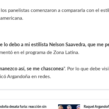
los panelistas comenzaron a compararla con el esti
z americana.
 lo debo a mi estilista Nelson Saavedra, que me pei
omentó en el programa de Zona Latina.
manezco así, se me chasconea
”. Por lo que debe visi
licó Argandoña en redes.
doña desata furia: reacción sin
Raquel Argandoña 