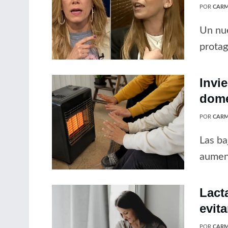
POR
CARM
Un nue
protag
Invi
domé
POR
CARM
Las ba
aument
Lact
evit
POR
CARM