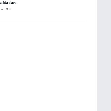
salida clave
56
0