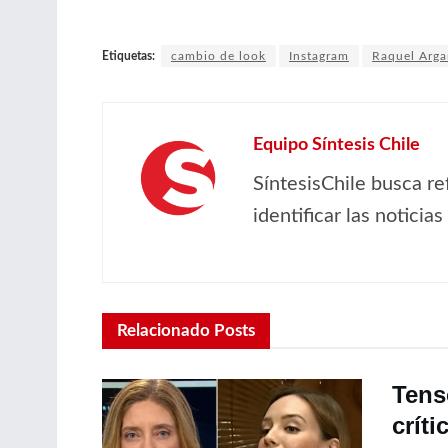
Etiquetas:
cambio de look
Instagram
Raquel Arg
Equipo Síntesis Chile
SíntesisChile busca re
identificar las noticia
Relacionado
Posts
Tens
crít