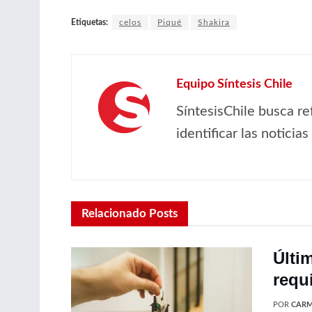
Etiquetas:
celos
Piqué
Shakira
Equipo Síntesis Chile
SíntesisChile busca re
identificar las noticia
Relacionado
Posts
Últi
requ
POR
CARM