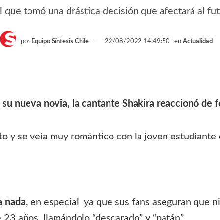
l que tomó una drástica decisión que afectará al fut
por
Equipo Síntesis Chile
22/08/2022 14:49:50
en
Actualidad
on su nueva novia, la cantante Shakira reaccionó de
o y se veía muy romántico con la joven estudiante 
ra nada
, en especial ya que sus fans aseguran que n
 23 años, llamándolo “descarado” y “patán”.