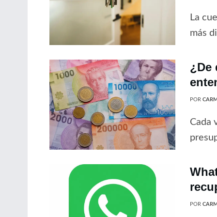
La cue
más di
¿De 
ente
POR
CARM
Cada v
presup
What
recu
POR
CARM