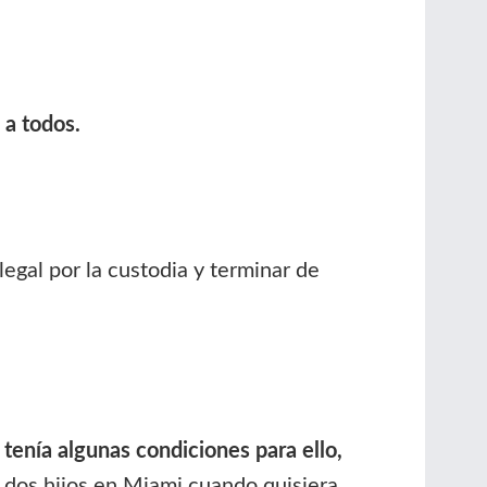
 a todos.
egal por la custodia y terminar de
 tenía algunas condiciones para ello,
us dos hijos en Miami cuando quisiera