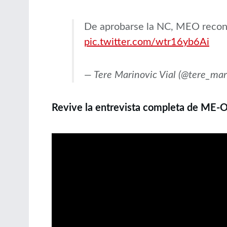
De aprobarse la NC, MEO reconoc
pic.twitter.com/wtr16yb6Ai
— Tere Marinovic Vial (@tere_mar
Revive la entrevista completa de ME-