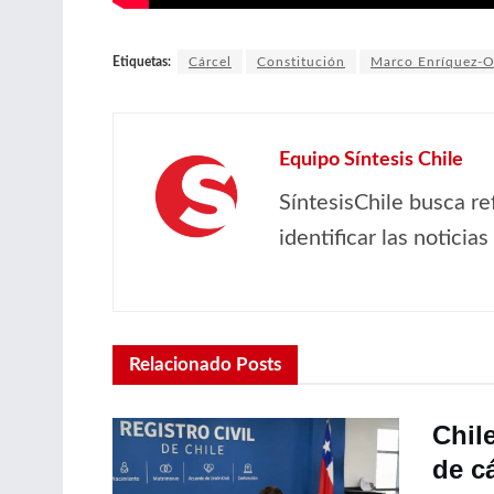
Etiquetas:
Cárcel
Constitución
Marco Enríquez-
Equipo Síntesis Chile
SíntesisChile busca re
identificar las noticia
Relacionado
Posts
Chil
de c