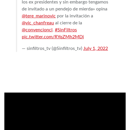
los ex presidentes y sin embargo tengamos
de invitado a un pendejo de mierda» opina
@tere_marinovic
por la invitación a
@vic_chanfreau
al cierre de la
@convencioncl
.
#SinFiltros
pic.twitter.com/RYqZMh2MDi
— sinfiltros_tv (@Sinfiltros_tv)
July 1, 2022