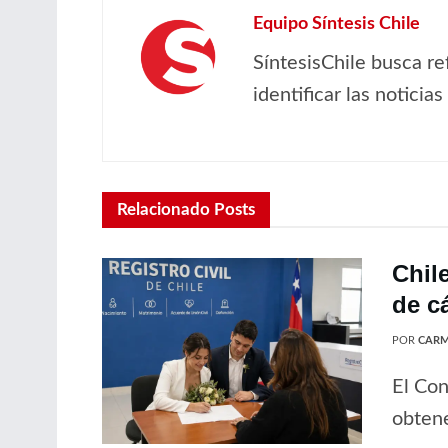
Equipo Síntesis Chile
SíntesisChile busca re
identificar las noticia
Relacionado
Posts
Chil
de c
POR
CARM
El Con
obtene