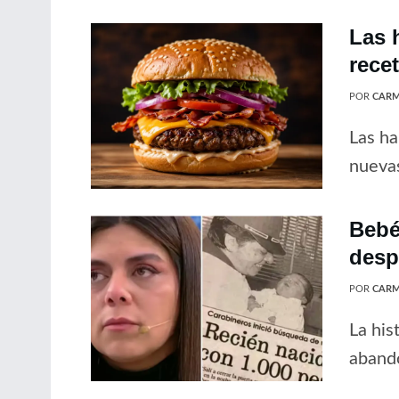
Las 
rece
POR
CARM
Las ha
nuevas
Bebé
desp
POR
CARM
La his
abando