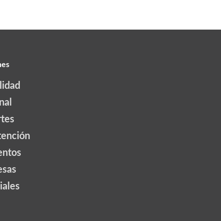
nes
lidad
nal
tes
tención
ntos
esas
iales