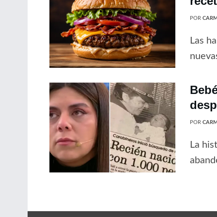
rece
POR
CARM
Las ha
nuevas
Bebé
desp
POR
CARM
La his
abando