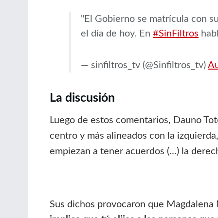
"El Gobierno se matrícula con s
el día de hoy. En
#SinFiltros
hab
— sinfiltros_tv (@Sinfiltros_tv)
Au
La discusión
Luego de estos comentarios, Dauno Toto
centro y más alineados con la izquierd
empiezan a tener acuerdos (…) la derec
Sus dichos provocaron que Magdalena Me