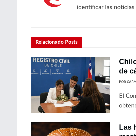
identificar las noticia
Relacionado
Posts
Chil
de c
POR
CARM
El Con
obtene
Las 