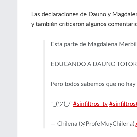
Las declaraciones de Dauno y Magdalena
y también criticaron algunos comentario
Esta parte de Magdalena Merbi
EDUCANDO A DAUNO TOTO
Pero todos sabemos que no hay c
¯_(ツ)_/¯
#sinfiltros_tv
#sinfiltros
— Chilena (@ProfeMuyChilena)