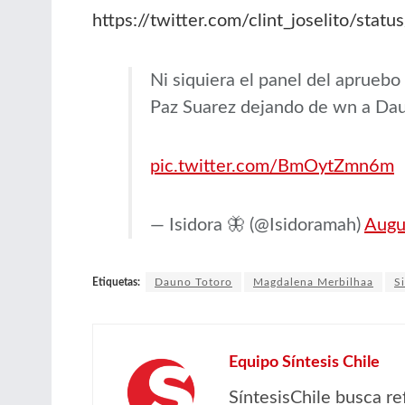
https://twitter.com/clint_joselito/s
Ni siquiera el panel del apruebo
Paz Suarez dejando de wn a Dau
pic.twitter.com/BmOytZmn6m
— Isidora 🦋 (@Isidoramah)
Augu
Etiquetas:
Dauno Totoro
Magdalena Merbilhaa
Si
Equipo Síntesis Chile
SíntesisChile busca re