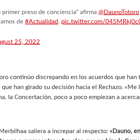
u primer preso de conciencia" afirma
@DaunoTotoro
lamos de
#Actualidad
.
pic.twitter.com/045MRkj0c
gust 25, 2022
ro continúo discrepando en los acuerdos que han t
a, que han girado su decisión hacia el Rechazo. «Me
ha, la Concertación, poco a poco empiezan a acerca
rbilhaa saliera a increpar al respecto:
«Dauno, en