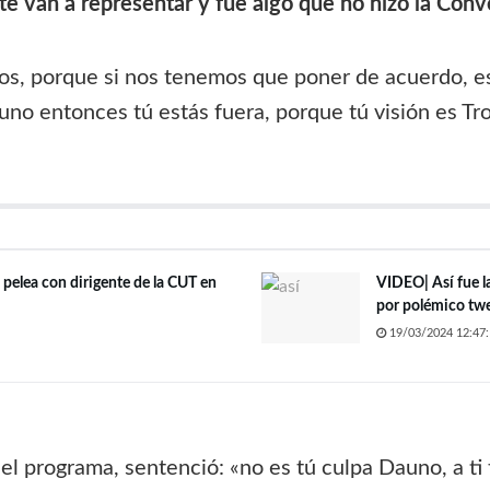
e te van a representar y fue algo que no hizo la Con
s, porque si nos tenemos que poner de acuerdo, es
no entonces tú estás fuera, porque tú visión es Tro
 pelea con dirigente de la CUT en
VIDEO| Así fue l
por polémico twe
19/03/2024 12:47:
del programa, sentenció: «no es tú culpa Dauno, a ti