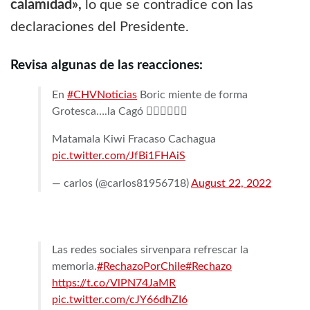
calamidad»,
lo que se contradice con las
declaraciones del Presidente.
Revisa algunas de las reacciones:
En
#CHVNoticias
Boric miente de forma
Grotesca….la Cagó 🤦‍♂️🤦‍♂️🤦‍♂️
Matamala Kiwi Fracaso Cachagua
pic.twitter.com/JfBi1FHAiS
— carlos (@carlos81956718)
August 22, 2022
Las redes sociales sirvenpara refrescar la
memoria.
#RechazoPorChile
#Rechazo
https://t.co/VlPN74JaMR
pic.twitter.com/cJY66dhZI6