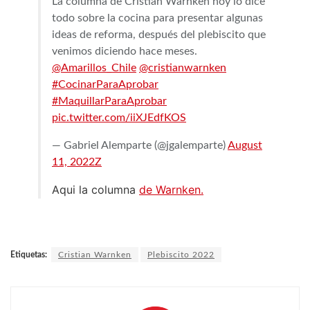
La columna de Cristian Warnken hoy lo dice
todo sobre la cocina para presentar algunas
ideas de reforma, después del plebiscito que
venimos diciendo hace meses.
@Amarillos_Chile
@cristianwarnken
#CocinarParaAprobar
#MaquillarParaAprobar
pic.twitter.com/iiXJEdfKOS
— Gabriel Alemparte (@jgalemparte)
August
11, 2022Z
Aqui la columna
de Warnken.
Etiquetas:
Cristian Warnken
Plebiscito 2022