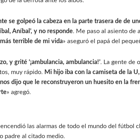
go de la derrota ante los albos.
e se golpeó la cabeza en la parte trasera de de un
íbal, Aníbal’, y no responde
. Me paso al asiento de a
más terrible de mi vida
» aseguró el papá del peque
zo, y grité ‘¡ambulancia, ambulancia!’
. La gente de 
tos, muy rápido.
Mi hijo iba con la camiseta de la U
 nos dijo que le reconstruyeron un huesito en la fre
rte
» agregó.
encendió las alarmas de todo el mundo del fútbol c
 padre al citado medio.