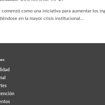
EN CARVALLO
30 DE JULIO DE 2026
0
0
 comenzó como una iniciativa para aumentar los ing
tiéndose en la mayor crisis institucional...
nes
lidad
nal
tes
tención
ntos