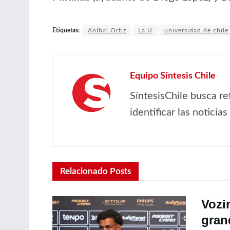
Etiquetas:
Aníbal Ortiz
La U
universidad de chile
Equipo Síntesis Chile
SíntesisChile busca re
identificar las noticia
Relacionado
Posts
Vozi
gran