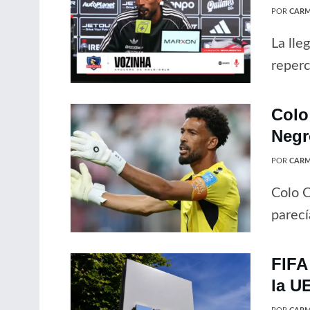
POR
CARM
La lle
reperc
Colo
Negr
POR
CARM
Colo C
parecí
FIFA
la U