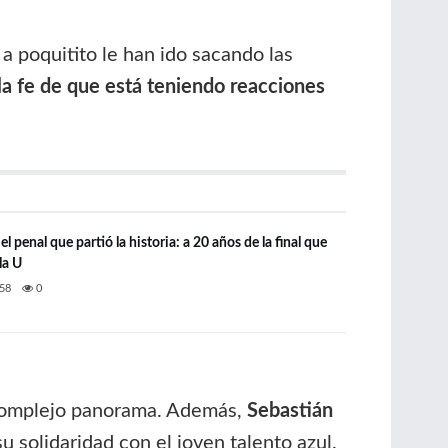
 a poquitito le han ido sacando las
la fe de que está teniendo reacciones
l penal que partió la historia: a 20 años de la final que
la U
58
0
 complejo panorama. Además,
Sebastián
su solidaridad con el joven talento azul.