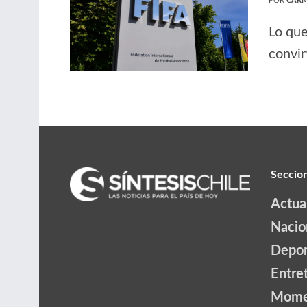
POR
CARM
Lo que
convir
Seccio
Actua
Nacio
Depor
Entre
Mome