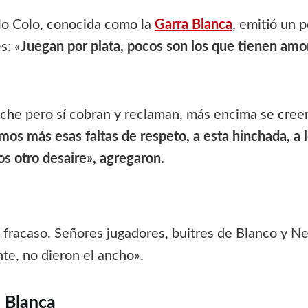
olo Colo, conocida como la
Garra Blanca
, emitió un 
s: «
Juegan por plata, pocos son los que tienen amor
eche pero sí cobran y reclaman, más encima se creen
os más esas faltas de respeto, a esta hinchada, a l
os otro desaire», agregaron.
do fracaso. Señores jugadores, buitres de Blanco y N
nte, no dieron el ancho».
a Blanca