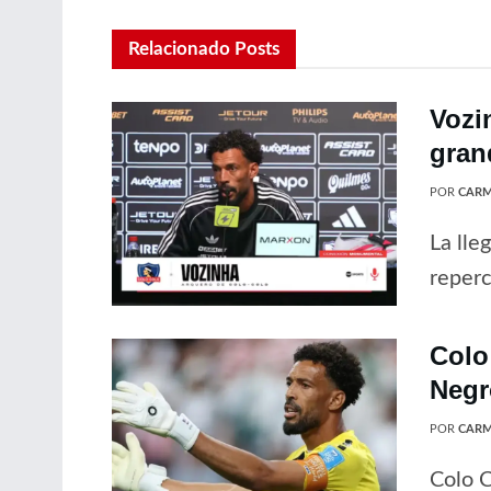
Relacionado
Posts
Vozi
gran
POR
CARM
La lle
reperc
Colo
Negr
POR
CARM
Colo C