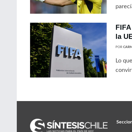
parecí
FIFA
la U
POR
CARM
Lo que
convir
Seccio