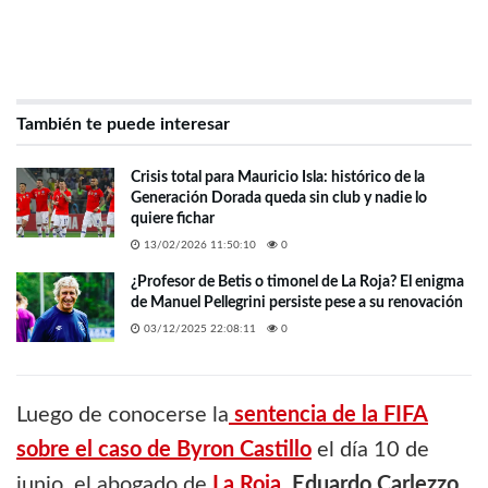
También te puede interesar
Crisis total para Mauricio Isla: histórico de la
Generación Dorada queda sin club y nadie lo
quiere fichar
13/02/2026 11:50:10
0
¿Profesor de Betis o timonel de La Roja? El enigma
de Manuel Pellegrini persiste pese a su renovación
03/12/2025 22:08:11
0
Luego de conocerse la
sentencia de la FIFA
sobre el caso de Byron Castillo
el día 10 de
junio, el abogado de
La Roja
,
Eduardo Carlezzo
,