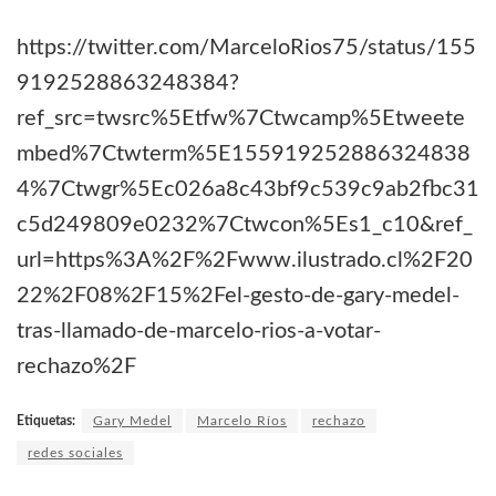
https://twitter.com/MarceloRios75/status/155
9192528863248384?
ref_src=twsrc%5Etfw%7Ctwcamp%5Etweete
mbed%7Ctwterm%5E155919252886324838
4%7Ctwgr%5Ec026a8c43bf9c539c9ab2fbc31
c5d249809e0232%7Ctwcon%5Es1_c10&ref_
url=https%3A%2F%2Fwww.ilustrado.cl%2F20
22%2F08%2F15%2Fel-gesto-de-gary-medel-
tras-llamado-de-marcelo-rios-a-votar-
rechazo%2F
Etiquetas:
Gary Medel
Marcelo Ríos
rechazo
redes sociales