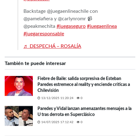
Backstage @juegaenlineachile con
@pamelafiera y @carlynromr 📹
@peakmechita
#juegaseguro
#juegaenlinea
#juegaresponsable
♬ DESPECHÁ – ROSALÍA
También te puede interesar
Fiebre de Baile: salida sorpresiva de Esteban
Paredes estremece al reality y enciende críticas a
Chilevisión
13/12/2025 11:20:24
0
Paredes y Vidal lanzan amenazantes mensajes a la
U tras derrota en Superclásico
14/07/2025 17:12:42
0