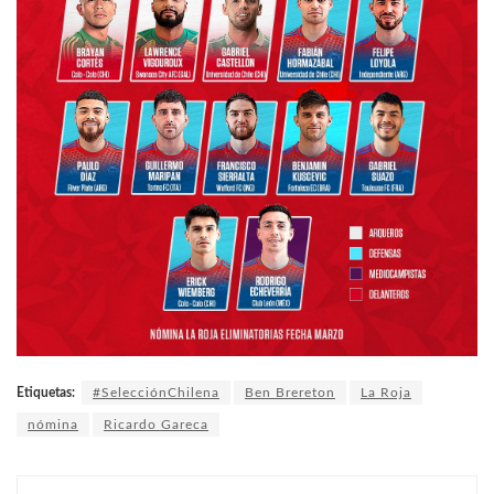
Etiquetas:
#SelecciónChilena
Ben Brereton
La Roja
nómina
Ricardo Gareca