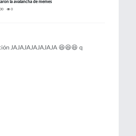
zaron la avalancha de memes
00
0
lección JAJAJAJAJAJAJA 😆😆😆 q