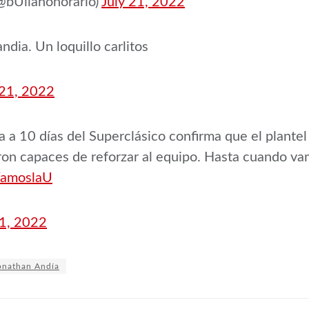
@bUllahonorario)
July 21, 2022
ndia. Un loquillo carlitos
 21, 2022
ía a 10 días del Superclásico confirma que el plant
eron capaces de reforzar al equipo. Hasta cuando v
amoslaU
21, 2022
onathan Andía