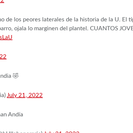
22
de los peores laterales de la historia de la U. El t
on barro, ojala lo marginen del plantel. CUANTO
sLaU
022
ndia 🤣
ia)
July 21, 2022
han Andía