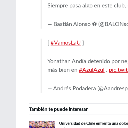
Siempre pasa algo en este club, 
— Bastián Alonso ⚽ (@BALONs
[
#VamosLaU
]
Yonathan Andía detenido por neg
más bien en
#AzulAzul
.
pic.tw
— Andrés Podadera (@Aandresp
También te puede interesar
Universidad de Chile enfrenta una dolo