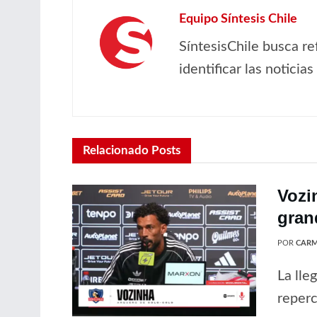
Equipo Síntesis Chile
SíntesisChile busca re
identificar las noticia
Relacionado
Posts
Vozi
gran
POR
CARM
La lle
reperc