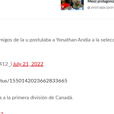
Messi protagoni
19/07/2026 22:07:
amigos de la u postulaba a Yonathan Andía a la se
0412_)
July 21, 2022
/status/1550142023662833665
 a la primera división de Canadá.