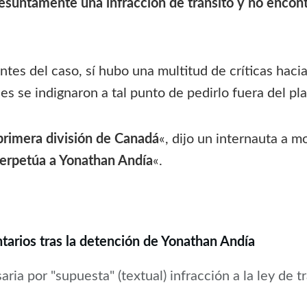
esuntamente una infracción de tránsito y no enco
es del caso, sí hubo una multitud de críticas haci
s se indignaron a tal punto de pedirlo fuera del pla
primera división de Canadá
«, dijo un internauta a 
erpetúa a Yonathan Andía
«.
arios tras la detención de Yonathan Andía
ia por "supuesta" (textual) infracción a la ley de tr