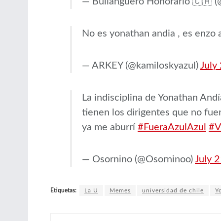
— Bullanguero Honorario 🇨🇦 (
No es yonathan andia , es enzo a
— ARKEY (@kamiloskyazul)
July
La indisciplina de Yonathan And
tienen los dirigentes que no fu
ya me aburrí
#FueraAzulAzul
#V
— Osornino (@Osorninoo)
July 
Etiquetas:
La U
Memes
universidad de chile
Y