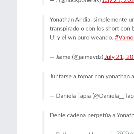
— . (@nockponerak)
July 21, 20
Yonathan Andia, simplemente uno 
transpirado o con los short c
U! y el wn puro weando.
#Vamo
— Jaime (@jaimevdz)
July 21, 2
Juntarse a tomar con yonathan a
— Daniela Tapia (@Daniela__Tap
Denle cadena perpetúa a Yonat