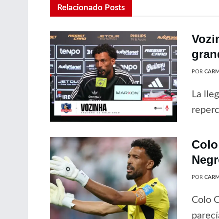
Relacionado
Posts
Vozi
gran
POR
CARM
La lle
reperc
Colo
Negr
POR
CARM
Colo C
parecí