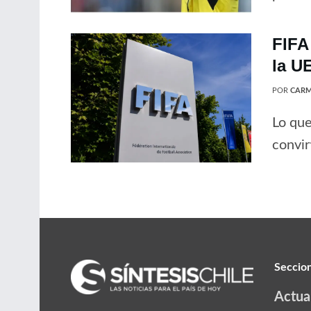
FIFA
la U
POR
CARM
Lo que
convir
Seccio
Actua