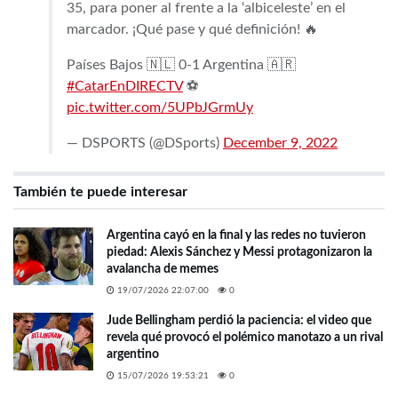
35, para poner al frente a la ‘albiceleste’ en el
marcador. ¡Qué pase y qué definición! 🔥
Países Bajos 🇳🇱 0-1 Argentina 🇦🇷
#CatarEnDIRECTV
⚽️
pic.twitter.com/5UPbJGrmUy
— DSPORTS (@DSports)
December 9, 2022
También te puede interesar
Argentina cayó en la final y las redes no tuvieron
piedad: Alexis Sánchez y Messi protagonizaron la
avalancha de memes
19/07/2026 22:07:00
0
Jude Bellingham perdió la paciencia: el video que
revela qué provocó el polémico manotazo a un rival
argentino
15/07/2026 19:53:21
0