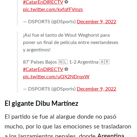
#CatarEnDIRECTV
⚽️
pic.twitter.com/kxfqfFVmzs
— DSPORTS (@DSports)
December 9, 2022
¡Así fue el tanto de Wout Weghorst para
poner un final de película entre neerlandeses
y argentinos!
87’ Países Bajos 🇳🇱 1-2 Argentina 🇦🇷
#CatarEnDIRECTV
⚽️
pic.twitter.com/uQX2NDrqxW
— DSPORTS (@DSports)
December 9, 2022
El gigante Dibu Martínez
El partido se fue al alargue donde no pasó
mucho, por lo que las emociones se trasladaron
a los lanzamientos penales, donde
Argentina