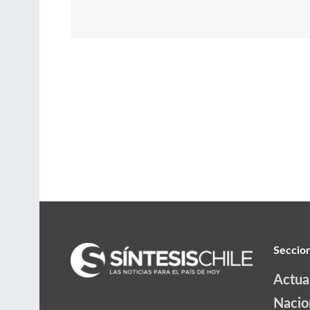
Seccio
Actua
Nacio