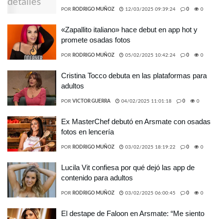
POR
RODRIGO MUÑOZ
12/03/2025 09:39:24
0
0
«Zapallito italiano» hace debut en app hot y
promete osadas fotos
POR
RODRIGO MUÑOZ
05/02/2025 10:42:24
0
0
Cristina Tocco debuta en las plataformas para
adultos
POR
VICTOR GUERRA
04/02/2025 11:01:18
0
0
Ex MasterChef debutó en Arsmate con osadas
fotos en lencería
POR
RODRIGO MUÑOZ
03/02/2025 18:19:22
0
0
Lucila Vit confiesa por qué dejó las app de
contenido para adultos
POR
RODRIGO MUÑOZ
03/02/2025 06:00:45
0
0
El destape de Faloon en Arsmate: “Me siento