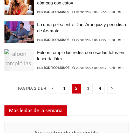
cómoda con esto»
POR
RODRIGO MUÑOZ
31/01/2025 06:35:56
0
0
La dura pelea entre Dani Aránguiz y periodista
de Arsmate
POR
RODRIGO MUÑOZ
29/01/2025 06:15:27
0
0
Faloon rompió las redes con osadas fotos en
lencería látex
POR
RODRIGO MUÑOZ
28/01/2025 06:00:19
0
0
PAGINA 2 DE 4
1
2
3
4
Más leídas de la semana