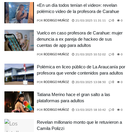
«En un día todos tenían el video»: revelan
polémico video de la profesora de Carahue
POR
RODRIGO MUÑOZ
21/03/2025 11:31:11
0
0
Vuelco en caso profesora de Carahue: mujer
denuncia a ex pareja de hackeo de sus
cuentas de app para adultos
POR
RODRIGO MUÑOZ
21/03/2025 10:52:02
0
0
Polémica en liceo público de La Araucanía por
profesora que vende contenidos para adultos
POR
RODRIGO MUÑOZ
20/03/2025 13:08:50
0
0
Tatiana Merino hace el gran salto a las
plataformas para adultos
POR
RODRIGO MUÑOZ
13/03/2025 18:10:42
0
0
Revelan millonario monto que le retuvieron a
Camila Polizzi