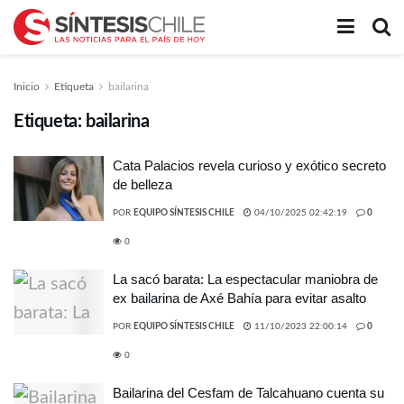
Inicio
Etiqueta
bailarina
Etiqueta:
bailarina
Cata Palacios revela curioso y exótico secreto
de belleza
POR
EQUIPO SÍNTESIS CHILE
04/10/2025 02:42:19
0
0
La sacó barata: La espectacular maniobra de
ex bailarina de Axé Bahía para evitar asalto
POR
EQUIPO SÍNTESIS CHILE
11/10/2023 22:00:14
0
0
Bailarina del Cesfam de Talcahuano cuenta su