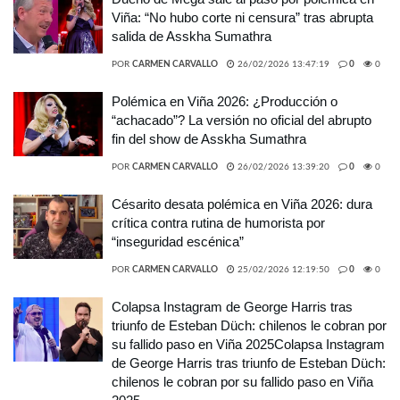
Viña: “No hubo corte ni censura” tras abrupta
salida de Asskha Sumathra
POR
CARMEN CARVALLO
26/02/2026 13:47:19
0
0
Polémica en Viña 2026: ¿Producción o
“achacado”? La versión no oficial del abrupto
fin del show de Asskha Sumathra
POR
CARMEN CARVALLO
26/02/2026 13:39:20
0
0
Césarito desata polémica en Viña 2026: dura
crítica contra rutina de humorista por
“inseguridad escénica”
POR
CARMEN CARVALLO
25/02/2026 12:19:50
0
0
Colapsa Instagram de George Harris tras
triunfo de Esteban Düch: chilenos le cobran por
su fallido paso en Viña 2025Colapsa Instagram
de George Harris tras triunfo de Esteban Düch:
chilenos le cobran por su fallido paso en Viña