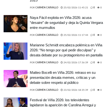
2025
POR
CARMEN CARVALLO
25/02/2026 11:45:21
0
0
Naya Fácil explota en Viña 2026: acusa
“desaire” de seguridad y deja la Quinta Vergara
entre murmullos
POR
CARMEN CARVALLO
25/02/2026 11:17:44
0
0
Marianne Schmidt encabeza polémica en Viña
2026: “No tengo por qué pedir disculpas” y
desata debate por su protagonismo en pantalla
POR
CARMEN CARVALLO
24/02/2026 17:36:39
0
0
Matteo Bocelli en Viña 2026: retraso en su
presentación desata memes, críticas y un
debate sobre respeto al público
POR
CARMEN CARVALLO
23/02/2026 18:35:39
0
0
Festival de Viña 2026: los televidentes
lapidaron la aparición de Carolina Arregui y