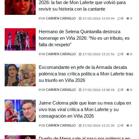
2026: la fan de Mon Laferte que volvió para
revivir su historia con la cantante
POR
CARMEN CARVALLO
27/02/2026 15:03:44
0
0
Hermano de Selena Quintanilla destroza
homenaje en Viña 2026: “No es un tributo, es
falta de respeto”
POR
CARMEN CARVALLO
27/02/2026 13:21:56
0
0
Excomandante en jefe de la Armada desata
polémica tras crítica política a Mon Laferte tras
su triunfo en Viña 2026
POR
CARMEN CARVALLO
27/02/2026 13:08:18
0
0
Jaime Coloma pide que lean su mea culpa en
vivo tras viral crítica a Mon Laferte y su
consagración en Viña 2026
POR
CARMEN CARVALLO
27/02/2026 12:21:30
0
0
Dueño de Mega sale al paso por polémica en