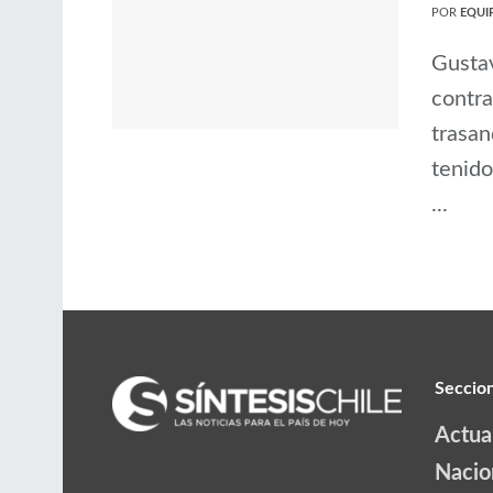
POR
EQUIP
Gustav
contra
trasan
tenido
...
Seccio
Actua
Nacio