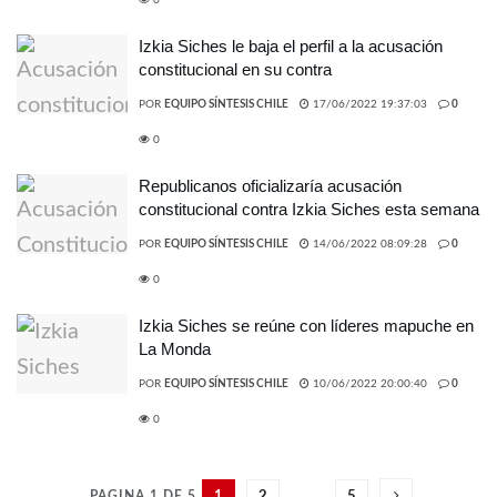
0
Izkia Siches le baja el perfil a la acusación
constitucional en su contra
POR
EQUIPO SÍNTESIS CHILE
17/06/2022 19:37:03
0
0
Republicanos oficializaría acusación
constitucional contra Izkia Siches esta semana
POR
EQUIPO SÍNTESIS CHILE
14/06/2022 08:09:28
0
0
Izkia Siches se reúne con líderes mapuche en
La Monda
POR
EQUIPO SÍNTESIS CHILE
10/06/2022 20:00:40
0
0
PAGINA 1 DE 5
1
2
…
5