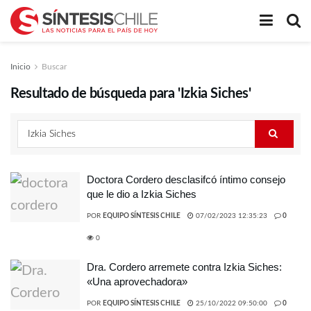
Inicio
Buscar
Resultado de búsqueda para 'Izkia Siches'
Doctora Cordero desclasifcó íntimo consejo
que le dio a Izkia Siches
POR
EQUIPO SÍNTESIS CHILE
07/02/2023 12:35:23
0
0
Dra. Cordero arremete contra Izkia Siches:
«Una aprovechadora»
POR
EQUIPO SÍNTESIS CHILE
25/10/2022 09:50:00
0