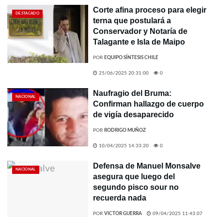
Corte afina proceso para elegir
DESTACADO
terna que postulará a
Conservador y Notaría de
Talagante e Isla de Maipo
POR
EQUIPO SÍNTESIS CHILE
25/06/2025 20:31:00
0
Naufragio del Bruma:
NACIONAL
Confirman hallazgo de cuerpo
de vigía desaparecido
POR
RODRIGO MUÑOZ
10/04/2025 14:33:20
0
Defensa de Manuel Monsalve
NACIONAL
asegura que luego del
segundo pisco sour no
recuerda nada
POR
VICTOR GUERRA
09/04/2025 11:43:07