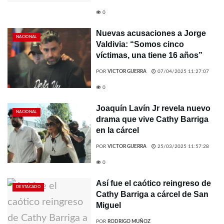
0
Nuevas acusaciones a Jorge
NACIONAL
Valdivia: “Somos cinco
víctimas, una tiene 16 años”
POR
VICTOR GUERRA
07/04/2025 11:27:07
0
Joaquín Lavín Jr revela nuevo
NACIONAL
drama que vive Cathy Barriga
en la cárcel
POR
VICTOR GUERRA
25/03/2025 11:57:28
0
Así fue el caótico reingreso de
DESTACADO
Cathy Barriga a cárcel de San
Miguel
POR
RODRIGO MUÑOZ