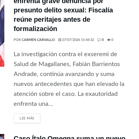
enfrenta grave denuncia por
presunto delito sexual: Fiscalía
reúne peritajes antes de
formalización
POR
CARMEN CARVALLO
27/07/2026 15:44:32
0
0
La investigación contra el exseremi de
Salud de Magallanes, Fabián Barrientos
Andrade, continúa avanzando y suma
nuevos antecedentes que han elevado la
atención sobre el caso. La exautoridad
enfrenta una...
LEE MÁS
Caso Ítalo Omegna suma un nuevo