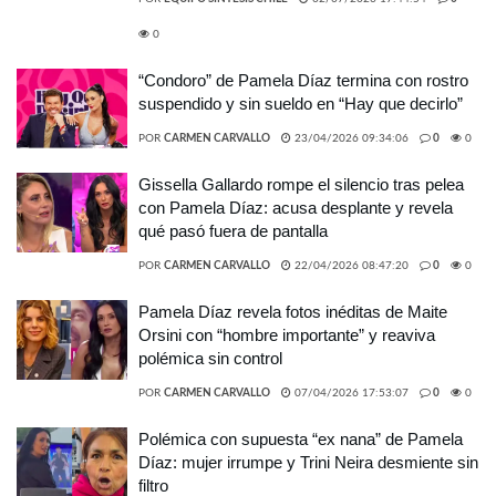
0
“Condoro” de Pamela Díaz termina con rostro
suspendido y sin sueldo en “Hay que decirlo”
POR
CARMEN CARVALLO
23/04/2026 09:34:06
0
0
Gissella Gallardo rompe el silencio tras pelea
con Pamela Díaz: acusa desplante y revela
qué pasó fuera de pantalla
POR
CARMEN CARVALLO
22/04/2026 08:47:20
0
0
Pamela Díaz revela fotos inéditas de Maite
Orsini con “hombre importante” y reaviva
polémica sin control
POR
CARMEN CARVALLO
07/04/2026 17:53:07
0
0
Polémica con supuesta “ex nana” de Pamela
Díaz: mujer irrumpe y Trini Neira desmiente sin
filtro