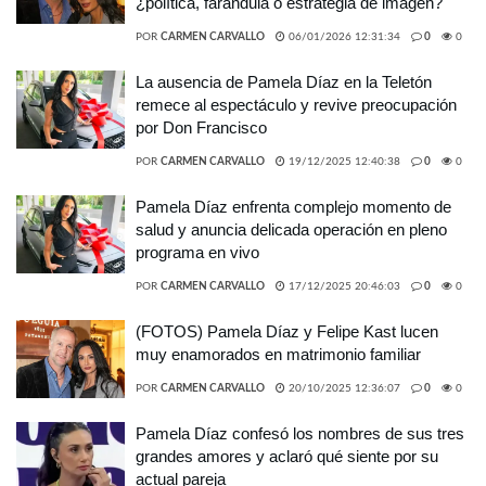
¿política, farándula o estrategia de imagen?
POR
CARMEN CARVALLO
06/01/2026 12:31:34
0
0
La ausencia de Pamela Díaz en la Teletón
remece al espectáculo y revive preocupación
por Don Francisco
POR
CARMEN CARVALLO
19/12/2025 12:40:38
0
0
Pamela Díaz enfrenta complejo momento de
salud y anuncia delicada operación en pleno
programa en vivo
POR
CARMEN CARVALLO
17/12/2025 20:46:03
0
0
(FOTOS) Pamela Díaz y Felipe Kast lucen
muy enamorados en matrimonio familiar
POR
CARMEN CARVALLO
20/10/2025 12:36:07
0
0
Pamela Díaz confesó los nombres de sus tres
grandes amores y aclaró qué siente por su
actual pareja