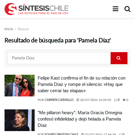
Inicio
Buscar
Resultado de búsqueda para 'Pamela Díaz'
Felipe Kast confirma el fin de su relación con
Pamela Díaz y rompe el silencio: «Hay que
saber cerrar las etapas»
POR
CARMEN CARVALLO
20/07/2026 16:04:05
0
0
“Me pillaron heavy”: María Gracia Omegna
confesó infidelidad y dejó helada a Pamela
Díaz
POR
EQUIPO SÍNTESIS CHILE
02/07/2026 17:44:54
0