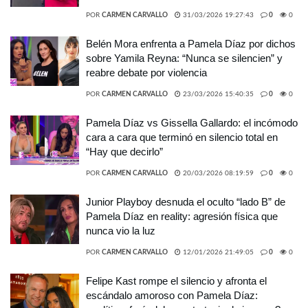
POR
CARMEN CARVALLO
31/03/2026 19:27:43
0
0
Belén Mora enfrenta a Pamela Díaz por dichos
sobre Yamila Reyna: “Nunca se silencien” y
reabre debate por violencia
POR
CARMEN CARVALLO
23/03/2026 15:40:35
0
0
Pamela Díaz vs Gissella Gallardo: el incómodo
cara a cara que terminó en silencio total en
“Hay que decirlo”
POR
CARMEN CARVALLO
20/03/2026 08:19:59
0
0
Junior Playboy desnuda el oculto “lado B” de
Pamela Díaz en reality: agresión física que
nunca vio la luz
POR
CARMEN CARVALLO
12/01/2026 21:49:05
0
0
Felipe Kast rompe el silencio y afronta el
escándalo amoroso con Pamela Díaz: