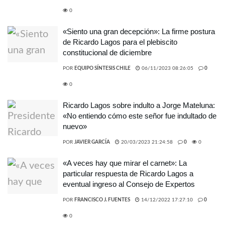
0
«Siento una gran decepción»: La firme postura
de Ricardo Lagos para el plebiscito
constitucional de diciembre
POR
EQUIPO SÍNTESIS CHILE
06/11/2023 08:26:05
0
0
Ricardo Lagos sobre indulto a Jorge Mateluna:
«No entiendo cómo este señor fue indultado de
nuevo»
POR
JAVIER GARCÍA
20/03/2023 21:24:58
0
0
«A veces hay que mirar el carnet»: La
particular respuesta de Ricardo Lagos a
eventual ingreso al Consejo de Expertos
POR
FRANCISCO J. FUENTES
14/12/2022 17:27:10
0
0