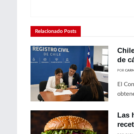
Relacionado
Posts
Chil
de c
POR
CARM
El Con
obtene
Las 
rece