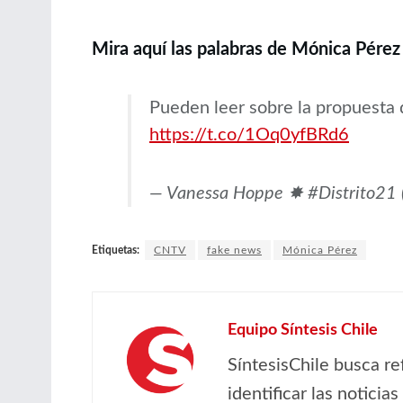
Mira aquí las palabras de Mónica Pérez
Pueden leer sobre la propuesta d
https://t.co/1Oq0yfBRd6
— Vanessa Hoppe ✸ #Distrito21
Etiquetas:
CNTV
fake news
Mónica Pérez
Equipo Síntesis Chile
SíntesisChile busca re
identificar las noticia