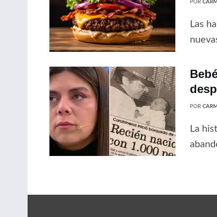
POR
CARM
Las ha
nuevas
Bebé
desp
POR
CARM
La his
abando