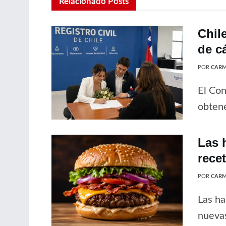
Relacionado
Posts
Chil
de c
POR
CARM
El Con
obtene
Las 
rece
POR
CARM
Las ha
nuevas