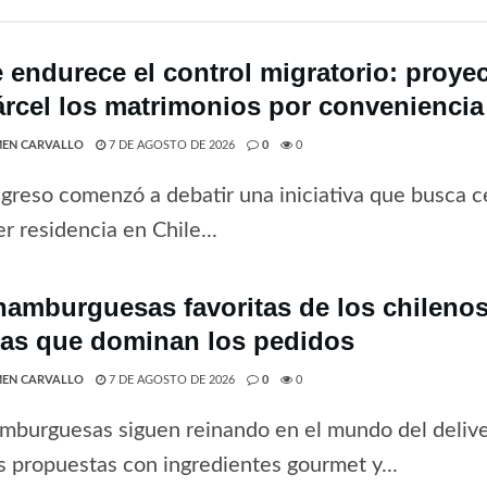
e endurece el control migratorio: proye
árcel los matrimonios por conveniencia
EN CARVALLO
7 DE AGOSTO DE 2026
0
0
greso comenzó a debatir una iniciativa que busca ce
r residencia en Chile...
hamburguesas favoritas de los chilenos 
tas que dominan los pedidos
EN CARVALLO
7 DE AGOSTO DE 2026
0
0
mburguesas siguen reinando en el mundo del deliv
 propuestas con ingredientes gourmet y...