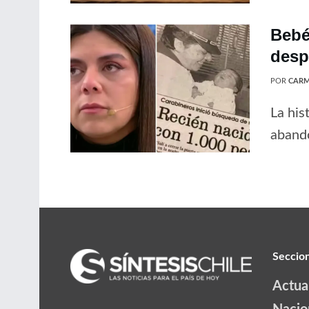
Bebé
desp
POR
CARM
La his
abando
Seccio
Actua