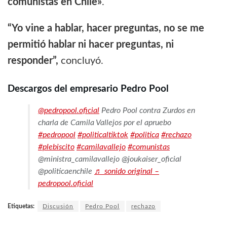
comunistas en Chile»
.
“Yo vine a hablar, hacer preguntas, no se me
permitió hablar ni hacer preguntas, ni
responder”,
concluyó.
Descargos del empresario Pedro Pool
@pedropool.oficial
Pedro Pool contra Zurdos en
charla de Camila Vallejos por el apruebo
#pedropool
#politicaltiktok
#politica
#rechazo
#plebiscito
#camilavallejo
#comunistas
@ministra_camilavallejo @joukaiser_oficial
@politicaenchile
♬ sonido original –
pedropool.oficial
Etiquetas:
Discusión
Pedro Pool
rechazo